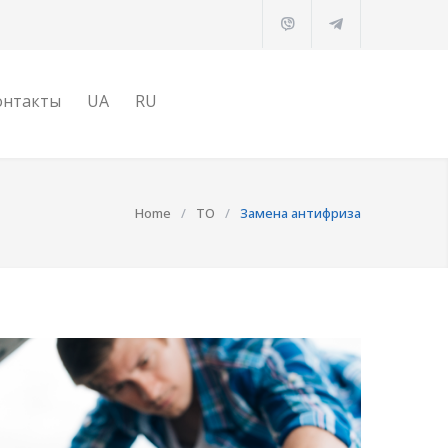
онтакты
Home
/
ТО
/
Замена антифриза