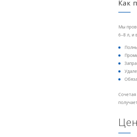
Как 
Мы пров
6–8 л, и
Полны
Промы
Запра
Удале
Обяза
Сочетая 
получае
Цен