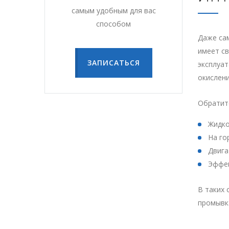
самым удобным для вас
способом
Даже са
имеет св
ЗАПИСАТЬСЯ
эксплуат
окислени
Обратит
Жидко
На го
Двига
Эффек
В таких
промывка