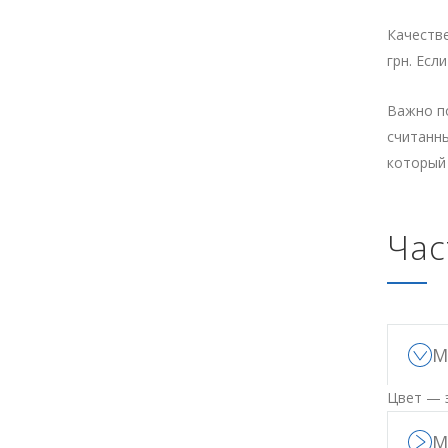
Качестве
грн. Есл
Важно по
считанны
который
Час
М
Цвет — э
М