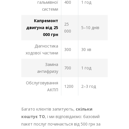
гальмівної
400
1 год
системи
Капремонт
25
двигуна від 25
5–10 днів
000
000 грн
Діагностика
300
30 хв
ходової частини
Заміна
700
1 год
антифризу
Обслуговування
1200
2–3 год
АКПП
Багато клієнтів запитують,
скільки
коштує ТО
, і ми відповідаємо: базовий
пакет послуг починається від 500 грн за